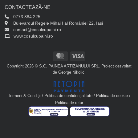
CONTACTEAZĂ-NE
0773 384 225
Bulevardul Regele Mihai I al României 22, Iași
contact@cosulcupaini.ro
www.cosulcupaini.ro
MasterCard
Visa
Copyright 2026 © S.C. PAINEA ARTIZANULUI SRL. Proiect dezvoltat
de
George Nikolic
.
/
/
/
Termeni & Condiții
Politica de confidențialitate
Politica de cookie
Politica de retur