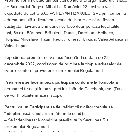
Premiile vor fi ridicate din punctul de lucru al organizatorului situat
pe Bulevardul Regele Mihai I al României 22, Iași sau vor fi
expediate de către S.C. PAINEA ARTIZANULUI SRL prin curier, la
adresa poștală indicată ca locație de livrare de către fiecare
câștigător. Livrarea prin curier se face doar pe raza localităților
Iași, Balciu, Bârnova, Brătuleni, Dancu, Dorobanț, Holboca,
Horpaz, Miroslava, Păun, Rediu, Tomești, Uricani, Valea Adâncă și
Valea Lupului.
Expedierea premiilor se va face începând cu data de 23
decembrie 2022, condiționat de primirea la timp a adreselor de
livrare, conform prevederilor prezentului Regulament.
Premierea se face în baza participării conforme la Tombolă a
persoanei fizice și în baza profilului său de Facebook, etc. (Date
ce vor fi folosite în acest scop).
Pentru ca un Participant sa fie validat căștigător trebuie să
îndeplinească simultan următoarele condiții:
– Să îndeplinească condițiile prevăzute în Secțiunea 5 a
prezentului Regulament.