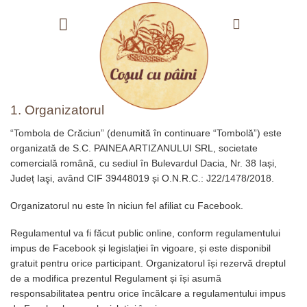
Skip
to
content
1. Organizatorul
“Tombola de Crăciun” (denumită în continuare “Tombolă”) este
organizată de S.C. PAINEA ARTIZANULUI SRL, societate
comercială română, cu sediul în Bulevardul Dacia, Nr. 38 Iași,
Județ Iaşi, având CIF 39448019 și O.N.R.C.: J22/1478/2018.
Organizatorul nu este în niciun fel afiliat cu Facebook.
Regulamentul va fi făcut public online, conform regulamentului
impus de Facebook și legislației în vigoare, și este disponibil
gratuit pentru orice participant. Organizatorul își rezervă dreptul
de a modifica prezentul Regulament și își asumă
responsabilitatea pentru orice încălcare a regulamentului impus