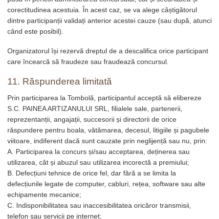
corectitudinea acestuia. În acest caz, se va alege câștigătorul
dintre participanții validați anterior acestei cauze (sau după, atunci
când este posibil).
Organizatorul își rezervă dreptul de a descalifica orice participant
care încearcă să fraudeze sau fraudează concursul.
11. Răspunderea limitată
Prin participarea la Tombolă, participantul acceptă să elibereze
S.C. PAINEA ARTIZANULUI SRL, filialele sale, partenerii,
reprezentanții, angajații, succesorii și directorii de orice
răspundere pentru boala, vătămarea, decesul, litigiile și pagubele
viitoare, indiferent dacă sunt cauzate prin neglijență sau nu, prin:
A. Participarea la concurs și/sau acceptarea, deținerea sau
utilizarea, cât și abuzul sau utilizarea incorectă a premiului;
B. Defecțiuni tehnice de orice fel, dar fără a se limita la
defecțiunile legate de computer, cabluri, rețea, software sau alte
echipamente mecanice;
C. Indisponibilitatea sau inaccesibilitatea oricăror transmisii,
telefon sau servicii pe internet;