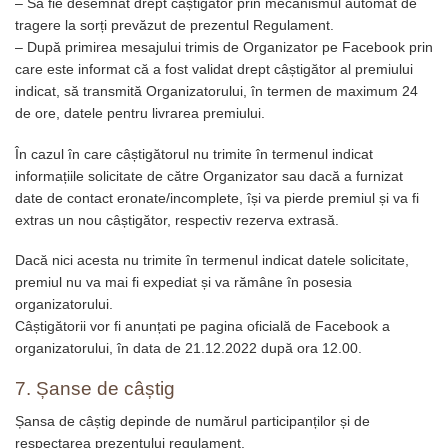
– Să fie desemnat drept câștigător prin mecanismul automat de
tragere la sorți prevăzut de prezentul Regulament.
– După primirea mesajului trimis de Organizator pe Facebook prin
care este informat că a fost validat drept câștigător al premiului
indicat, să transmită Organizatorului, în termen de maximum 24
de ore, datele pentru livrarea premiului.
În cazul în care câștigătorul nu trimite în termenul indicat
informațiile solicitate de către Organizator sau dacă a furnizat
date de contact eronate/incomplete, își va pierde premiul și va fi
extras un nou câștigător, respectiv rezerva extrasă.
Dacă nici acesta nu trimite în termenul indicat datele solicitate,
premiul nu va mai fi expediat și va rămâne în posesia
organizatorului.
Câștigătorii vor fi anunțati pe pagina oficială de Facebook a
organizatorului, în data de 21.12.2022 după ora 12.00.
7. Șanse de câștig
Șansa de câștig depinde de numărul participanților și de
respectarea prezentului regulament.