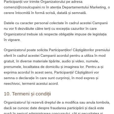
Participanții vor trimite Organizatorului pe adresa
comenzi@cosulcupaini.ro în atenția Departamentului Marketing, o
cerere întocmită în formă scrisă, datată și semnată.
Datele cu caracter personal colectate în cadrul acestei Campanii
nu vor fi dezvăluite către terți cu excepția cazurilor în care
Organizatorul trebuie să respecte obligațiile impuse de legislația
în vigoare.
Organizatorul poate solicita Participanților/ Căștigătorilor premiului
oferit în cadrul acestei Campanii acordul pentru a utiliza în mod
gratuit, în diverse materiale tipărite, audio și video, numele,
prenumele, localitatea de domiciliu și imaginea lor. Pentru a-și
exprima acordul în acest sens, Participanții/ Câștigătorii vor
semna o declarație în care sunt curprinși, în mod expres și
neechivoc, termenii acestui acord.
10. Termeni și condiții
Organizatorul își rezervă dreptul de a modifica sau anula tombola,
dacă se cunosc date despre fraudarea participării și dacă este
pusă în pericol administrarea concursului, cât și securitatea și