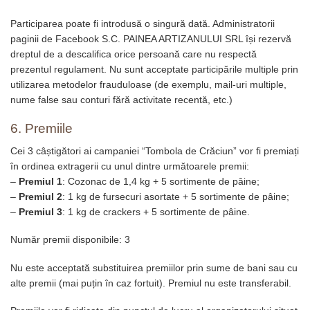
Participarea poate fi introdusă o singură dată. Administratorii
paginii de Facebook S.C. PAINEA ARTIZANULUI SRL își rezervă
dreptul de a descalifica orice persoană care nu respectă
prezentul regulament. Nu sunt acceptate participările multiple prin
utilizarea metodelor frauduloase (de exemplu, mail-uri multiple,
nume false sau conturi fără activitate recentă, etc.)
6. Premiile
Cei 3 câștigători ai campaniei “Tombola de Crăciun” vor fi premiați
în ordinea extragerii cu unul dintre următoarele premii:
–
Premiul 1
: Cozonac de 1,4 kg + 5 sortimente de pâine;
–
Premiul 2
: 1 kg de fursecuri asortate + 5 sortimente de pâine;
–
Premiul 3
: 1 kg de crackers + 5 sortimente de pâine.
Număr premii disponibile: 3
Nu este acceptată substituirea premiilor prin sume de bani sau cu
alte premii (mai puțin în caz fortuit). Premiul nu este transferabil.