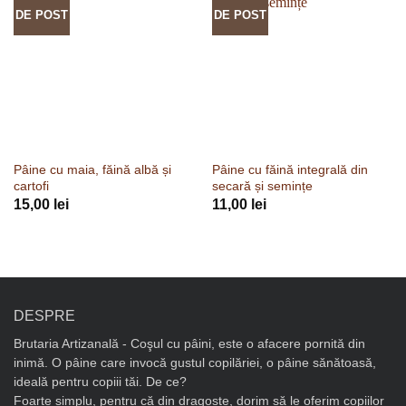
DE POST
DE POST
Pâine cu maia, făină albă și
Pâine cu făină integrală din
cartofi
secară și semințe
15,00
lei
11,00
lei
DESPRE
Brutaria Artizanală - Coşul cu pâini, este o afacere pornită din
inimă. O pâine care invocă gustul copilăriei, o pâine sănătoasă,
ideală pentru copiii tăi. De ce?
Foarte simplu, pentru că din dragoste, dorim să le oferim copiilor