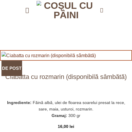
Skip
to
content
DE POST
Ciabatta cu rozmarin (disponibilă sâmbătă)
Ingrediente:
Făină albă, ulei de floarea soarelui presat la rece,
sare, maia, usturoi, rozmarin.
Gramaj:
300 gr
16,00
lei