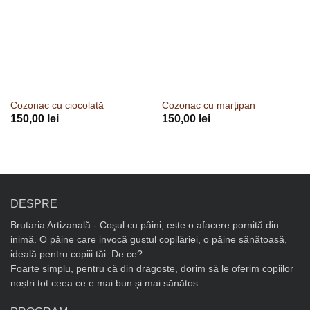
Cozonac cu ciocolată
Cozonac cu marțipan
150,00
lei
150,00
lei
DESPRE
Brutaria Artizanală - Coşul cu pâini, este o afacere pornită din
inimă. O pâine care invocă gustul copilăriei, o pâine sănătoasă,
ideală pentru copiii tăi. De ce?
Foarte simplu, pentru că din dragoste, dorim să le oferim copiilor
noștri tot ceea ce e mai bun și mai sănătos.