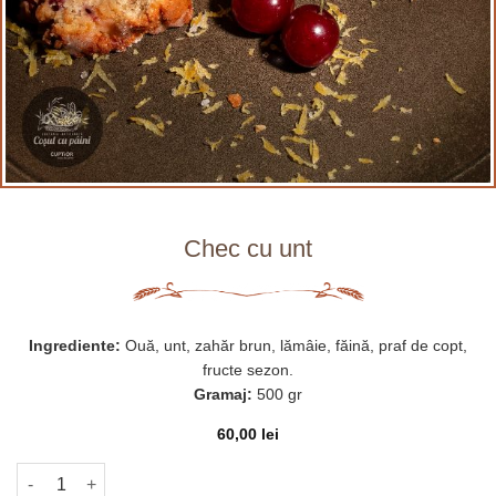
Chec cu unt
Ingrediente:
Ouă, unt, zahăr brun, lămâie, făină, praf de copt,
fructe sezon.
Gramaj:
500 gr
60,00
lei
Cantitate Chec cu unt